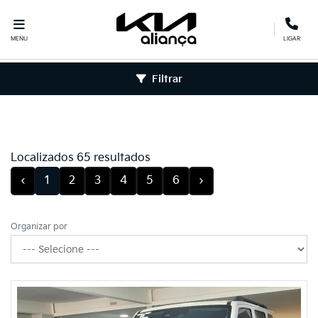
MENU
LIGAR
Filtrar
Localizados 65 resultados
‹
1
2
3
4
5
6
›
Organizar por