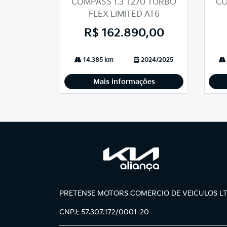
COMPASS 1.3 T270 TURBO
CO
lhe
lhe
FLEX LIMITED AT6
R$ 162.890,00
14.385 km
2024/2025
Mais informações
PRETENSE MOTORS COMERCIO DE VEICULOS L
CNPJ: 57.307.172/0001-20