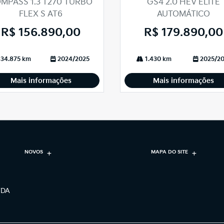
MPASS 1.3 T270 TURBO
GS4 2.0 HEV ELITE
lhe
FLEX S AT6
AUTOMÁTICO
R$ 156.890,00
R$ 179.890,00
34.875 km
2024/2025
1.430 km
2025/2
Mais informações
Mais informações
NOVOS
MAPA DO SITE
TDA