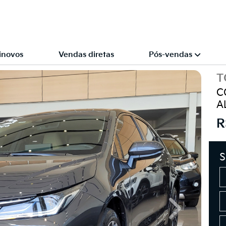
inovos
Vendas diretas
Pós-vendas
T
C
A
R
S
Next