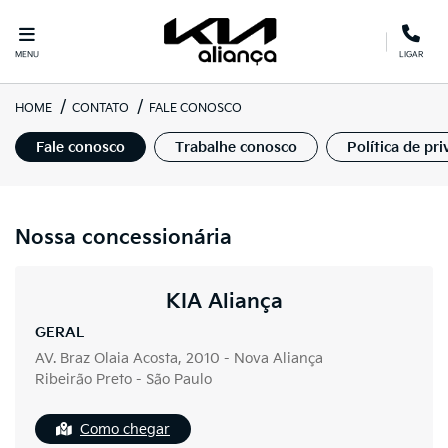
MENU
LIGAR
HOME
CONTATO
FALE CONOSCO
Fale conosco
Trabalhe conosco
Política de pr
Nossa concessionária
KIA Aliança
GERAL
AV. Braz Olaia Acosta, 2010 - Nova Aliança
Ribeirão Preto - São Paulo
Como chegar