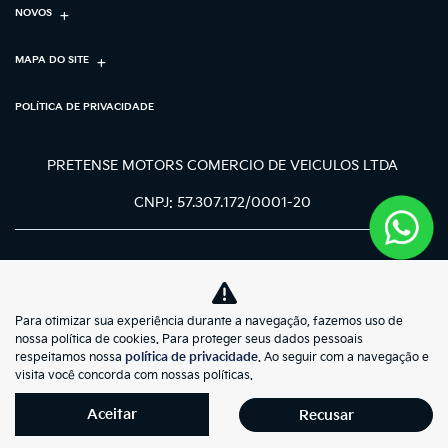
NOVOS
MAPA DO SITE
POLÍTICA DE PRIVACIDADE
PRETENSE MOTORS COMERCIO DE VEICULOS LTDA
CNPJ: 57.307.172/0001-20
Para otimizar sua experiência durante a navegação, fazemos uso de
No trânsito, enxergar o outro salva
nossa política de cookies. Para proteger seus dados pessoais
vidas.
respeitamos nossa
política de privacidade
. Ao seguir com a navegação e
visita você concorda com nossas políticas.
Aceitar
Recusar
Desenvolvido pela DEALERSPACE ® Direitos Reservados.