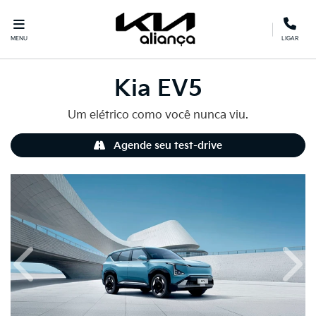
MENU
LIGAR
Kia
EV5
Um elétrico como você nunca viu.
Agende seu test-drive
Anterior
Próx